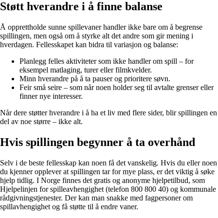
Støtt hverandre i å finne balanse
Å opprettholde sunne spillevaner handler ikke bare om å begrense
spillingen, men også om å styrke alt det andre som gir mening i
hverdagen. Fellesskapet kan bidra til variasjon og balanse:
Planlegg felles aktiviteter som ikke handler om spill – for
eksempel matlaging, turer eller filmkvelder.
Minn hverandre på å ta pauser og prioritere søvn.
Feir små seire – som når noen holder seg til avtalte grenser eller
finner nye interesser.
Når dere støtter hverandre i å ha et liv med flere sider, blir spillingen en
del av noe større – ikke alt.
Hvis spillingen begynner å ta overhånd
Selv i de beste fellesskap kan noen få det vanskelig. Hvis du eller noen
du kjenner opplever at spillingen tar for mye plass, er det viktig å søke
hjelp tidlig. I Norge finnes det gratis og anonyme hjelpetilbud, som
Hjelpelinjen for spilleavhengighet (telefon 800 800 40) og kommunale
rådgivningstjenester. Der kan man snakke med fagpersoner om
spillavhengighet og få støtte til å endre vaner.