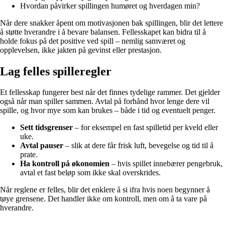
Hvordan påvirker spillingen humøret og hverdagen min?
Når dere snakker åpent om motivasjonen bak spillingen, blir det lettere
å støtte hverandre i å bevare balansen. Fellesskapet kan bidra til å
holde fokus på det positive ved spill – nemlig samværet og
opplevelsen, ikke jakten på gevinst eller prestasjon.
Lag felles spilleregler
Et fellesskap fungerer best når det finnes tydelige rammer. Det gjelder
også når man spiller sammen. Avtal på forhånd hvor lenge dere vil
spille, og hvor mye som kan brukes – både i tid og eventuelt penger.
Sett tidsgrenser
– for eksempel en fast spilletid per kveld eller
uke.
Avtal pauser
– slik at dere får frisk luft, bevegelse og tid til å
prate.
Ha kontroll på økonomien
– hvis spillet innebærer pengebruk,
avtal et fast beløp som ikke skal overskrides.
Når reglene er felles, blir det enklere å si ifra hvis noen begynner å
tøye grensene. Det handler ikke om kontroll, men om å ta vare på
hverandre.