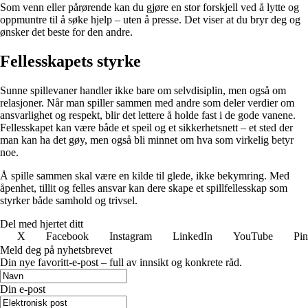
Som venn eller pårørende kan du gjøre en stor forskjell ved å lytte og
oppmuntre til å søke hjelp – uten å presse. Det viser at du bryr deg og
ønsker det beste for den andre.
Fellesskapets styrke
Sunne spillevaner handler ikke bare om selvdisiplin, men også om
relasjoner. Når man spiller sammen med andre som deler verdier om
ansvarlighet og respekt, blir det lettere å holde fast i de gode vanene.
Fellesskapet kan være både et speil og et sikkerhetsnett – et sted der
man kan ha det gøy, men også bli minnet om hva som virkelig betyr
noe.
Å spille sammen skal være en kilde til glede, ikke bekymring. Med
åpenhet, tillit og felles ansvar kan dere skape et spillfellesskap som
styrker både samhold og trivsel.
Del med hjertet ditt
X
Facebook
Instagram
LinkedIn
YouTube
Pin
Meld deg på nyhetsbrevet
Din nye favoritt-e-post – full av innsikt og konkrete råd.
Din e-post